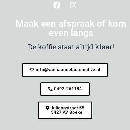
Maak een afspraak of kom
even langs
De koffie staat altijd klaar!
info@vanhaandelautomotive.nl
0492-261184
Julianastraat 55
5427 AV Boekel